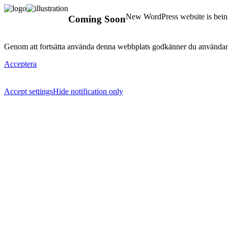
New WordPress website is being
Coming Soon
Genom att fortsätta använda denna webbplats godkänner du användan
Acceptera
Accept settings
Hide notification only