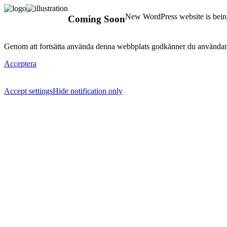
New WordPress website is being
Coming Soon
Genom att fortsätta använda denna webbplats godkänner du användan
Acceptera
Accept settings
Hide notification only