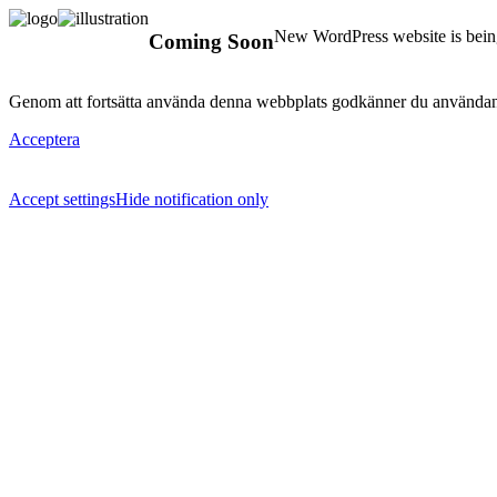
New WordPress website is being
Coming Soon
Genom att fortsätta använda denna webbplats godkänner du användan
Acceptera
Accept settings
Hide notification only