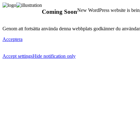
New WordPress website is being
Coming Soon
Genom att fortsätta använda denna webbplats godkänner du användan
Acceptera
Accept settings
Hide notification only