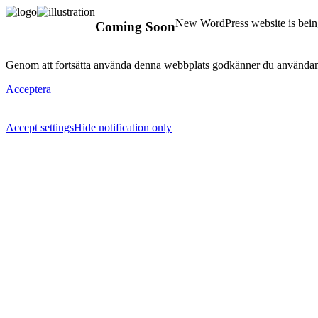
New WordPress website is being
Coming Soon
Genom att fortsätta använda denna webbplats godkänner du användan
Acceptera
Accept settings
Hide notification only