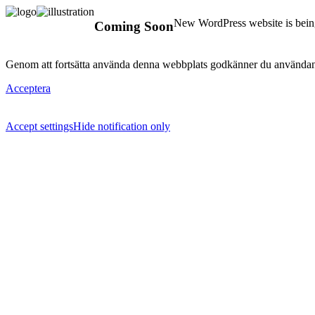
New WordPress website is being
Coming Soon
Genom att fortsätta använda denna webbplats godkänner du användan
Acceptera
Accept settings
Hide notification only