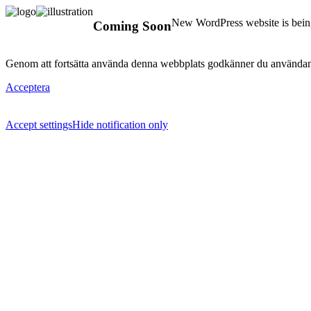
New WordPress website is being
Coming Soon
Genom att fortsätta använda denna webbplats godkänner du användan
Acceptera
Accept settings
Hide notification only