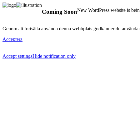
New WordPress website is being
Coming Soon
Genom att fortsätta använda denna webbplats godkänner du användan
Acceptera
Accept settings
Hide notification only