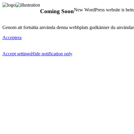
New WordPress website is being
Coming Soon
Genom att fortsätta använda denna webbplats godkänner du användan
Acceptera
Accept settings
Hide notification only