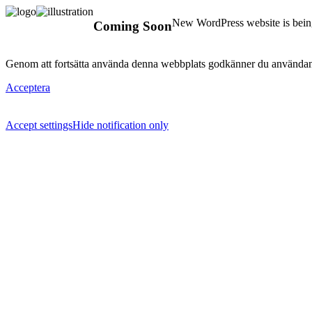
New WordPress website is being
Coming Soon
Genom att fortsätta använda denna webbplats godkänner du användan
Acceptera
Accept settings
Hide notification only