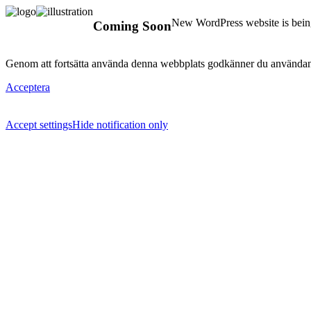
New WordPress website is being
Coming Soon
Genom att fortsätta använda denna webbplats godkänner du användan
Acceptera
Accept settings
Hide notification only