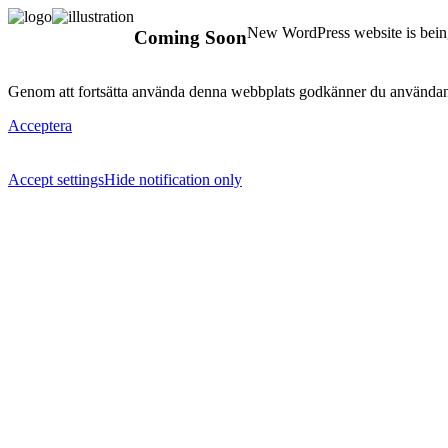
New WordPress website is being
Coming Soon
Genom att fortsätta använda denna webbplats godkänner du användan
Acceptera
Accept settings
Hide notification only