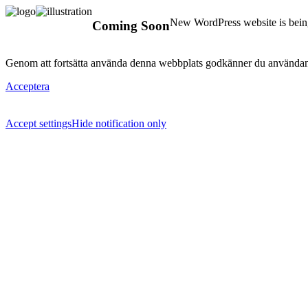
New WordPress website is being
Coming Soon
Genom att fortsätta använda denna webbplats godkänner du användan
Acceptera
Accept settings
Hide notification only