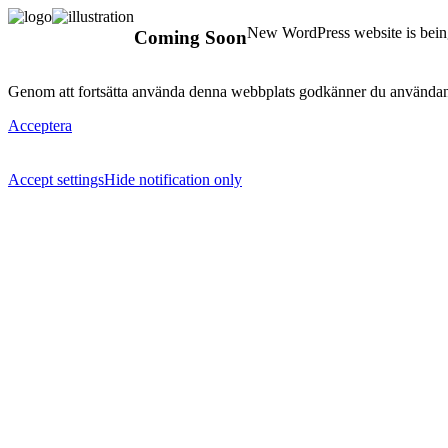
New WordPress website is being
Coming Soon
Genom att fortsätta använda denna webbplats godkänner du användan
Acceptera
Accept settings
Hide notification only