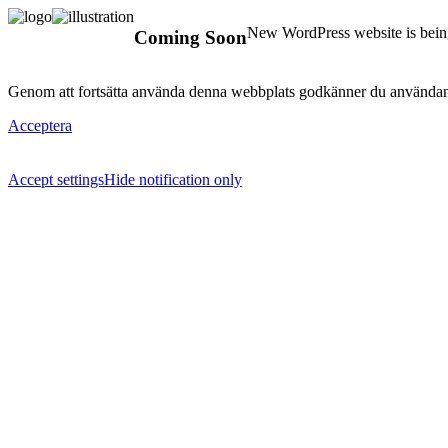
New WordPress website is being
Coming Soon
Genom att fortsätta använda denna webbplats godkänner du användan
Acceptera
Accept settings
Hide notification only