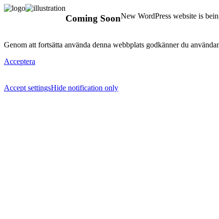
New WordPress website is being
Coming Soon
Genom att fortsätta använda denna webbplats godkänner du användan
Acceptera
Accept settings
Hide notification only