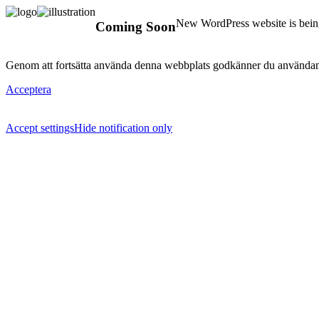
New WordPress website is being
Coming Soon
Genom att fortsätta använda denna webbplats godkänner du användan
Acceptera
Accept settings
Hide notification only