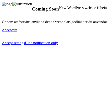
New WordPress website is being
Coming Soon
Genom att fortsätta använda denna webbplats godkänner du användan
Acceptera
Accept settings
Hide notification only