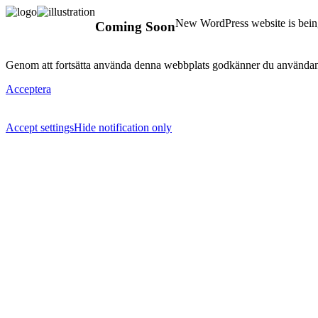
New WordPress website is being
Coming Soon
Genom att fortsätta använda denna webbplats godkänner du användan
Acceptera
Accept settings
Hide notification only