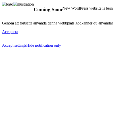
New WordPress website is being
Coming Soon
Genom att fortsätta använda denna webbplats godkänner du användan
Acceptera
Accept settings
Hide notification only