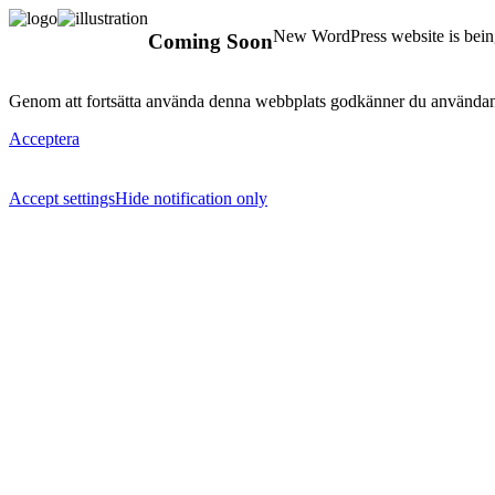
New WordPress website is being
Coming Soon
Genom att fortsätta använda denna webbplats godkänner du användan
Acceptera
Accept settings
Hide notification only