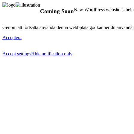
New WordPress website is being
Coming Soon
Genom att fortsätta använda denna webbplats godkänner du användan
Acceptera
Accept settings
Hide notification only