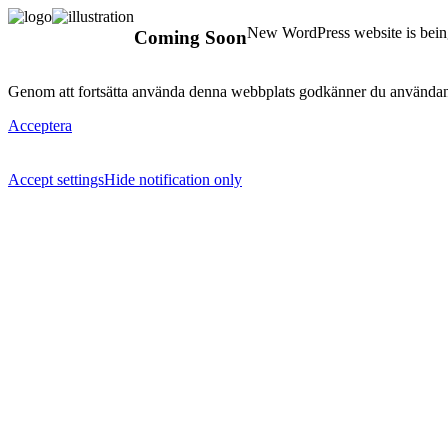
New WordPress website is being
Coming Soon
Genom att fortsätta använda denna webbplats godkänner du användan
Acceptera
Accept settings
Hide notification only