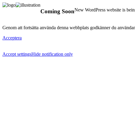
New WordPress website is being
Coming Soon
Genom att fortsätta använda denna webbplats godkänner du användan
Acceptera
Accept settings
Hide notification only