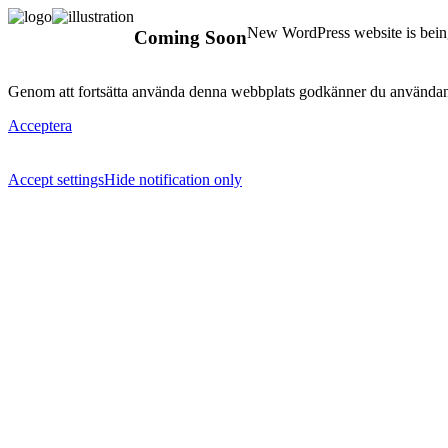
New WordPress website is being
Coming Soon
Genom att fortsätta använda denna webbplats godkänner du användan
Acceptera
Accept settings
Hide notification only