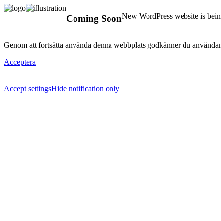
New WordPress website is being
Coming Soon
Genom att fortsätta använda denna webbplats godkänner du användan
Acceptera
Accept settings
Hide notification only