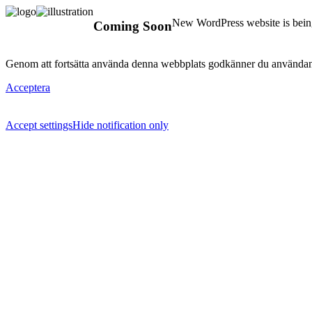
New WordPress website is being
Coming Soon
Genom att fortsätta använda denna webbplats godkänner du användan
Acceptera
Accept settings
Hide notification only