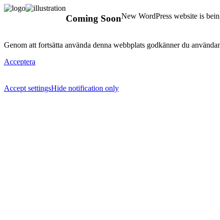
New WordPress website is being
Coming Soon
Genom att fortsätta använda denna webbplats godkänner du användan
Acceptera
Accept settings
Hide notification only