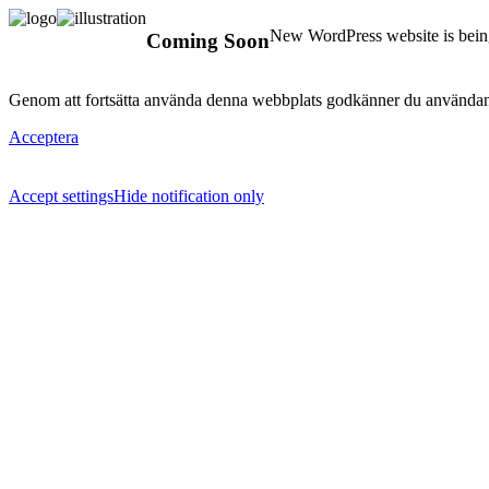
New WordPress website is being
Coming Soon
Genom att fortsätta använda denna webbplats godkänner du användan
Acceptera
Accept settings
Hide notification only