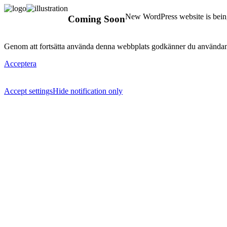
New WordPress website is being
Coming Soon
Genom att fortsätta använda denna webbplats godkänner du användan
Acceptera
Accept settings
Hide notification only