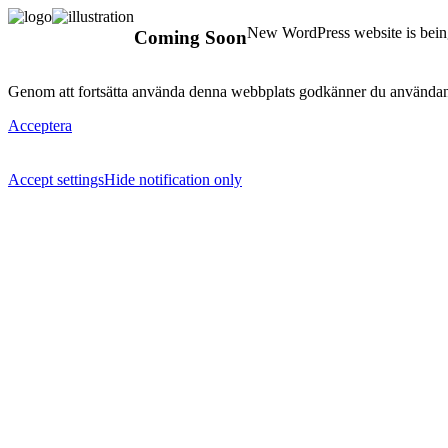
New WordPress website is being
Coming Soon
Genom att fortsätta använda denna webbplats godkänner du användan
Acceptera
Accept settings
Hide notification only