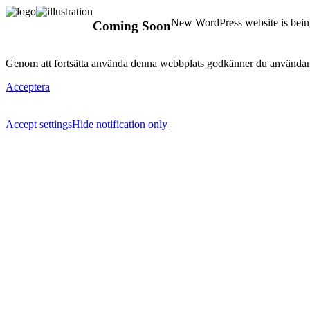
New WordPress website is being
Coming Soon
Genom att fortsätta använda denna webbplats godkänner du användan
Acceptera
Accept settings
Hide notification only